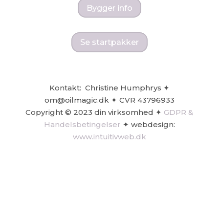
Bygger info
Se startpakker
Kontakt: Christine Humphrys
✦
om@oilmagic.dk
✦
CVR
43796933
Copyright © 2023 din virksomhed
✦
GDPR &
Handelsbetingelser
✦
webdesign:
www.intuitivweb.dk